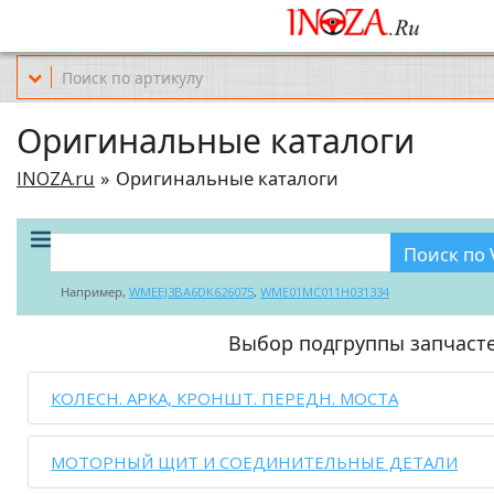
Офис обслуживания г.Краснодар (KRD) Куликова Поля 2 (магазин Но
Оригинальные каталоги
INOZA.ru
Оригинальные каталоги
Поиск по 
Например,
WMEEJ3BA6DK626075
,
WME01MC011H031334
Выбор подгруппы запчаст
КОЛЕСН. АРКА, КРОНШТ. ПЕРЕДН. МОСТА
МОТОРНЫЙ ЩИТ И СОЕДИНИТЕЛЬНЫЕ ДЕТАЛИ