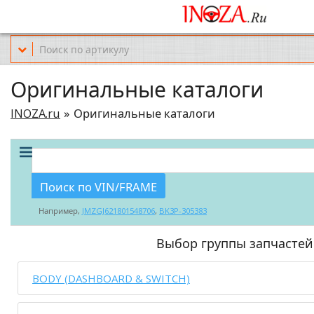
Офис обслуживания г.Краснодар (KRD) Куликова Поля 2 (магазин Но
Оригинальные каталоги
INOZA.ru
Оригинальные каталоги
Поиск по VIN/FRAME
Например,
JMZGJ621801548706
,
BK3P-305383
Выбор группы запчастей
BODY (DASHBOARD & SWITCH)