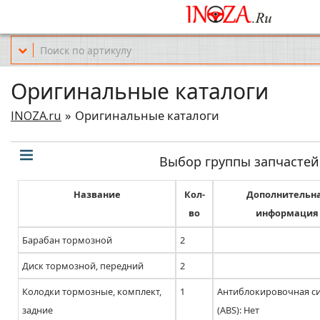
Офис обслуживания г.Краснодар (KRD) Куликова Поля 2 (магазин Но
Оригинальные каталоги
INOZA.ru
Оригинальные каталоги
Выбор группы запчастей
Название
Кол-
Дополнительн
во
информация
Барабан тормозной
2
Диск тормозной, передний
2
Колодки тормозные, комплект,
1
Антиблокировочная с
задние
(ABS): Нет