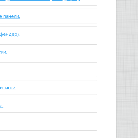
е панели.
(фендер).
ки.
итинги.
е.