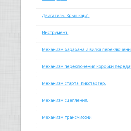
Двигатель. Крышка(и).
Инструмент.
Механизм барабана и вилка переключени
Механизм переключения коробки переда
Механизм старта. Кикстартер.
Механизм сцепления.
Механизм трансмиссии.