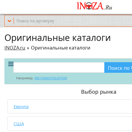
Офис обслуживания г.Краснодар (KRD) Куликова Поля 2 (магазин Но
Оригинальные каталоги
INOZA.ru
Оригинальные каталоги
Поиск по 
Например,
WB1046601N6247690
Выбор рынка
Европа
США