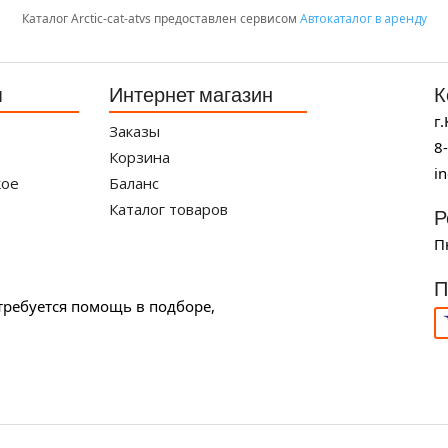
Каталог Arctic-cat-atvs предоставлен сервисом
Автокаталог в аренду
я
Интернет магазин
К
г
Заказы
8
Корзина
i
кое
Баланс
Каталог товаров
Р
П
П
требуется помощь в подборе,